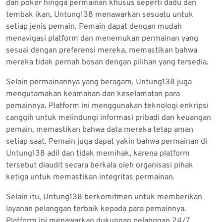
dan poker hingga permainan khusus seperti dadu dan
tembak ikan, Untung138 menawarkan sesuatu untuk
setiap jenis pemain. Pemain dapat dengan mudah
menavigasi platform dan menemukan permainan yang
sesuai dengan preferensi mereka, memastikan bahwa
mereka tidak pernah bosan dengan pilihan yang tersedia.
Selain permainannya yang beragam, Untung138 juga
mengutamakan keamanan dan keselamatan para
pemainnya. Platform ini menggunakan teknologi enkripsi
canggih untuk melindungi informasi pribadi dan keuangan
pemain, memastikan bahwa data mereka tetap aman
setiap saat. Pemain juga dapat yakin bahwa permainan di
Untung138 adil dan tidak memihak, karena platform
tersebut diaudit secara berkala oleh organisasi pihak
ketiga untuk memastikan integritas permainan.
Selain itu, Untung138 berkomitmen untuk memberikan
layanan pelanggan terbaik kepada para pemainnya.
Platform ini menawarkan dukungan pelanggan 24/7