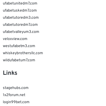
ufabetunitedm7.com
ufabetuskedm7.com
ufabetutoredm3.com
ufabetutoredm7.com
ufabetvalleyum3.com
veloxview.com
westufabetm3.com
whiskeybrothersllc.com
wildufabetum7.com
Links
stagehubs.com
1x2forum.net
login99bet.com