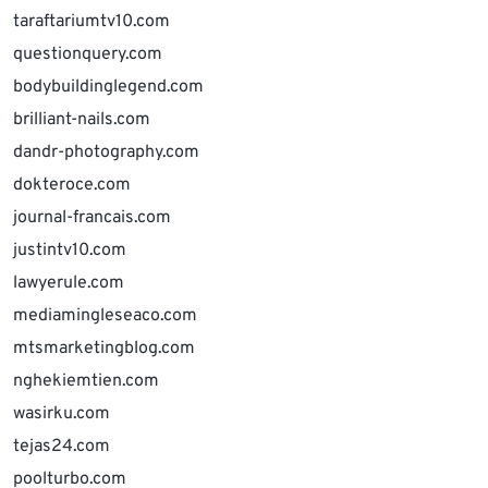
taraftariumtv10.com
questionquery.com
bodybuildinglegend.com
brilliant-nails.com
dandr-photography.com
dokteroce.com
journal-francais.com
justintv10.com
lawyerule.com
mediamingleseaco.com
mtsmarketingblog.com
nghekiemtien.com
wasirku.com
tejas24.com
poolturbo.com