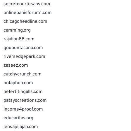
secretcourtesans.com
onlinebahisforum1.com
chicagoheadline.com
camming.org
rajalion88.com
goupuntacana.com
riversedgepark.com
zaseez.com
catchycrunch.com
nofaphub.com
nefertitingalls.com
patsyscreations.com
income4proof.com
educaritas.org
lensajelajah.com