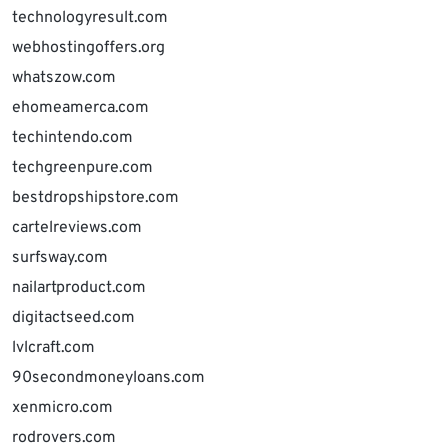
technologyresult.com
webhostingoffers.org
whatszow.com
ehomeamerca.com
techintendo.com
techgreenpure.com
bestdropshipstore.com
cartelreviews.com
surfsway.com
nailartproduct.com
digitactseed.com
lvlcraft.com
90secondmoneyloans.com
xenmicro.com
rodrovers.com