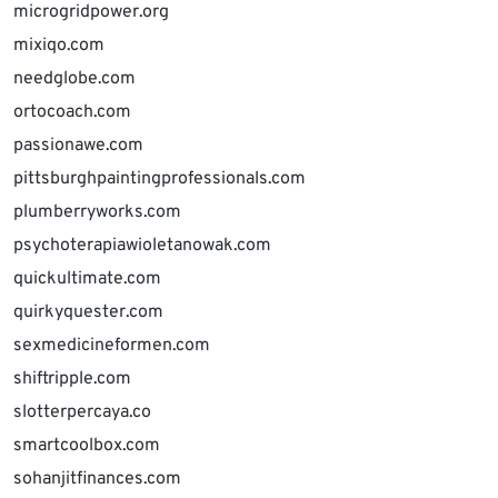
microgridpower.org
mixiqo.com
needglobe.com
ortocoach.com
passionawe.com
pittsburghpaintingprofessionals.com
plumberryworks.com
psychoterapiawioletanowak.com
quickultimate.com
quirkyquester.com
sexmedicineformen.com
shiftripple.com
slotterpercaya.co
smartcoolbox.com
sohanjitfinances.com