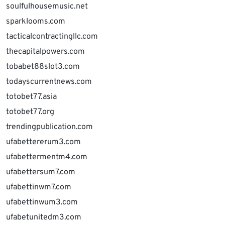
soulfulhousemusic.net
sparklooms.com
tacticalcontractingllc.com
thecapitalpowers.com
tobabet88slot3.com
todayscurrentnews.com
totobet77.asia
totobet77.org
trendingpublication.com
ufabettererum3.com
ufabettermentm4.com
ufabettersum7.com
ufabettinwm7.com
ufabettinwum3.com
ufabetunitedm3.com