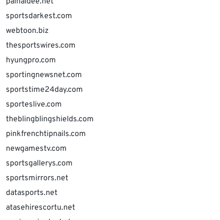
painaidee.net
sportsdarkest.com
webtoon.biz
thesportswires.com
hyungpro.com
sportingnewsnet.com
sportstime24day.com
sporteslive.com
theblingblingshields.com
pinkfrenchtipnails.com
newgamestv.com
sportsgallerys.com
sportsmirrors.net
datasports.net
atasehirescortu.net