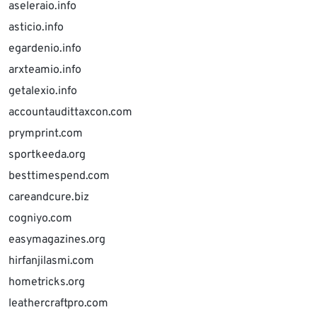
aseleraio.info
asticio.info
egardenio.info
arxteamio.info
getalexio.info
accountaudittaxcon.com
prymprint.com
sportkeeda.org
besttimespend.com
careandcure.biz
cogniyo.com
easymagazines.org
hirfanjilasmi.com
hometricks.org
leathercraftpro.com