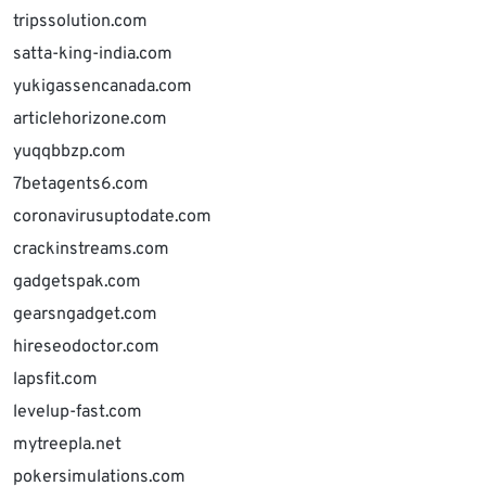
tripssolution.com
satta-king-india.com
yukigassencanada.com
articlehorizone.com
yuqqbbzp.com
7betagents6.com
coronavirusuptodate.com
crackinstreams.com
gadgetspak.com
gearsngadget.com
hireseodoctor.com
lapsfit.com
levelup-fast.com
mytreepla.net
pokersimulations.com