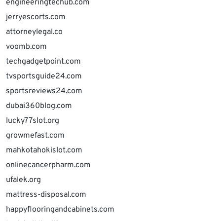
engineeringtechub.com
jerryescorts.com
attorneylegal.co
voomb.com
techgadgetpoint.com
tvsportsguide24.com
sportsreviews24.com
dubai360blog.com
lucky77slot.org
growmefast.com
mahkotahokislot.com
onlinecancerpharm.com
ufalek.org
mattress-disposal.com
happyflooringandcabinets.com