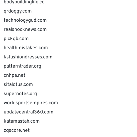
bodybuildinglife.co
qrdoggy.com
technologygud.com
realshocknews.com
pickgb.com
healthmistakes.com
ksfashiondresses.com
patterntrader.org
cnhpa.net
sitalotus.com
supernotes.org
worldsportsempires.com
updatecentral360.com
katamastah.com
zqscore.net