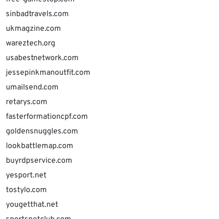
sinbadtravels.com
ukmagzine.com
wareztech.org
usabestnetwork.com
jessepinkmanoutfit.com
umailsend.com
retarys.com
fasterformationcpf.com
goldensnuggles.com
lookbattlemap.com
buyrdpservice.com
yesport.net
tostylo.com
yougetthat.net