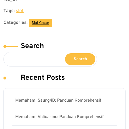
Tags:
slot
Categories:
Slot Gacor
Search
Search
Recent Posts
Memahami Saung4D: Panduan Komprehensif
Memahami Ahlicasino: Panduan Komprehensif