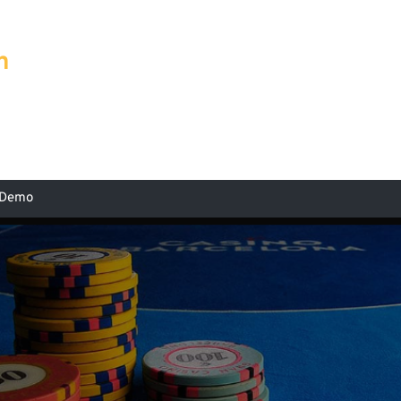
n
 Demo