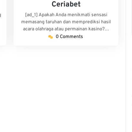
Ceriabet
g
[ad_1] Apakah Anda menikmati sensasi
memasang taruhan dan memprediksi hasil
acara olahraga atau permainan kasino?…
0 Comments