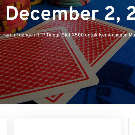
:
December 2, 
r Hari Ini dengan RTP Tinggi, Slot X500 untuk Kemenangan M