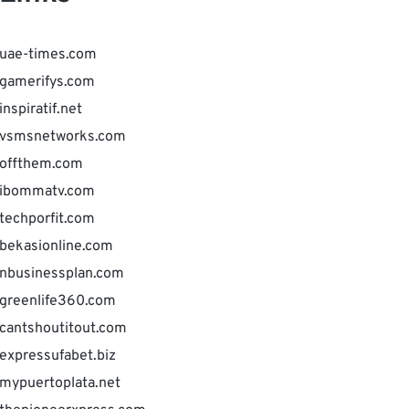
uae-times.com
gamerifys.com
inspiratif.net
vsmsnetworks.com
offthem.com
ibommatv.com
techporfit.com
bekasionline.com
nbusinessplan.com
greenlife360.com
cantshoutitout.com
expressufabet.biz
mypuertoplata.net