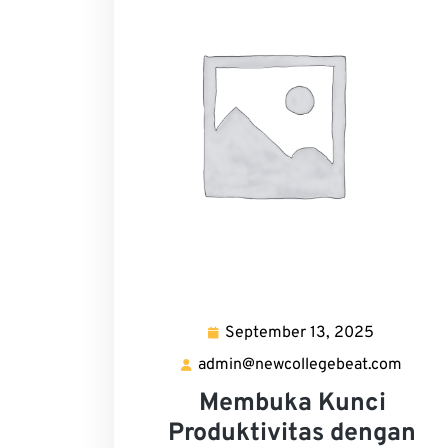
September 13, 2025
Septembe
13,
admin@newcollegebeat.com
admin
2025
Membuka Kunci
Produktivitas dengan