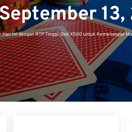
September 13,
r Hari Ini dengan RTP Tinggi, Slot X500 untuk Kemenangan M