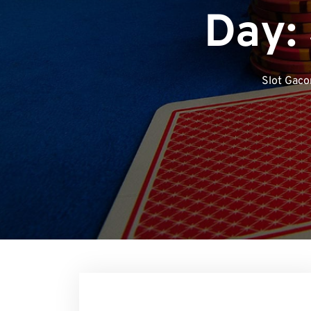
Day:
Slot Gaco