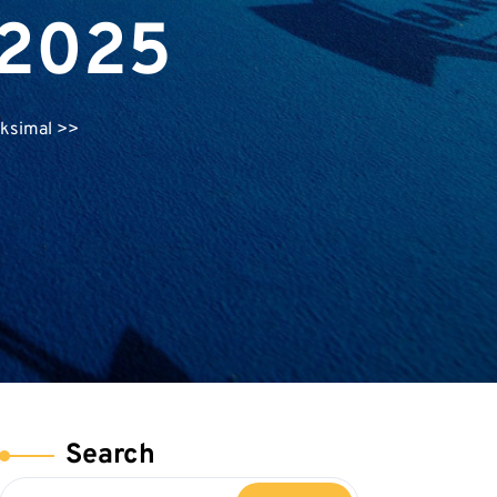
 2025
aksimal
>>
Search