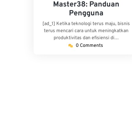
Master38: Panduan
Pengguna
[ad_1] Ketika teknologi terus maju, bisnis
terus mencari cara untuk meningkatkan
produktivitas dan efisiensi di…
0 Comments