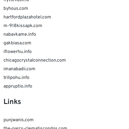
flyttevask.io
byhous.com
hartfordplazahotel.com
m-918kissapk.com
nabavkame.info
gakbiasa.com
iflowerhu.info
chicagocrystalconnection.com
imanabadii.com
trilipohu.info
appruptio.info
Links
punjwanis.com
the-parcs-clematiscondos.com