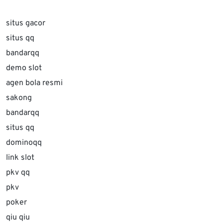
situs gacor
situs qq
bandarqq
demo slot
agen bola resmi
sakong
bandarqq
situs qq
dominoqq
link slot
pkv qq
pkv
poker
qiu qiu