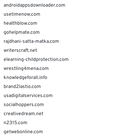
androidappsdownloader.com
usetimenow.com
healthblow.com
gohelpmate.com
rajdhani-satta-matka.com
writerscraft.net
elearning-childprotection.com
wrestling4mena.com
knowledgeforall.info
brand2lastio.com
usadigitalservices.com
socialhoppers.com
creativedream.net
n2315.com
getwebonline.com