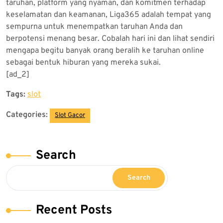
taruhan, platform yang nyaman, dan komitmen terhadap
keselamatan dan keamanan, Liga365 adalah tempat yang
sempurna untuk menempatkan taruhan Anda dan
berpotensi menang besar. Cobalah hari ini dan lihat sendiri
mengapa begitu banyak orang beralih ke taruhan online
sebagai bentuk hiburan yang mereka sukai.
[ad_2]
Tags:
slot
Categories:
Slot Gacor
Search
Search
Recent Posts