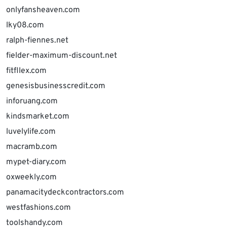
onlyfansheaven.com
lky08.com
ralph-fiennes.net
fielder-maximum-discount.net
fitfllex.com
genesisbusinesscredit.com
inforuang.com
kindsmarket.com
luvelylife.com
macramb.com
mypet-diary.com
oxweekly.com
panamacitydeckcontractors.com
westfashions.com
toolshandy.com