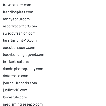
travelstager.com
trendinspires.com
rannyephul.com
reportradar360.com
swaggyfashion.com
taraftariumtv10.com
questionquery.com
bodybuildinglegend.com
brilliant-nails.com
dandr-photography.com
dokteroce.com
journal-francais.com
justintv10.com
lawyerule.com
mediamingleseaco.com