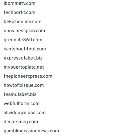
ibommatv.com
techporfit.com
bekasionline.com
nbusinessplan.com
greenlife360.com
cantshoutitout.com
expressufabet.biz
mypuertoplata.net
thepioneerxpress.com
howtofixissue.com
teamufabet.biz
webfullform.com
allviddownload.com
decorsmag.com
gamblingcasinonews.com