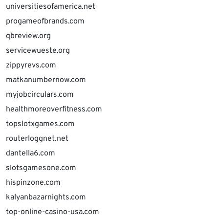
universitiesofamerica.net
progameofbrands.com
qbreview.org
servicewueste.org
zippyrevs.com
matkanumbernow.com
myjobcirculars.com
healthmoreoverfitness.com
topslotxgames.com
routerloggnet.net
dantella6.com
slotsgamesone.com
hispinzone.com
kalyanbazarnights.com
top-online-casino-usa.com