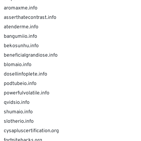
aromaxme.info
asserthatecontrast.info
atenderme.info
bangumiio.info
bekosunhu.info
beneficialgrandiose.info
blomaio.info
dosellinfoplete.info
podtubeio.info
powerfulvolatile.info
qvidsio.info
shumaio.info
slotherio.info
cysapluscertification.org
fortnitehacks.org