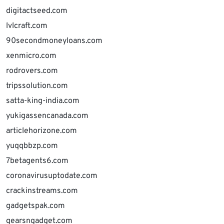
digitactseed.com
lvlcraft.com
90secondmoneyloans.com
xenmicro.com
rodrovers.com
tripssolution.com
satta-king-india.com
yukigassencanada.com
articlehorizone.com
yuqqbbzp.com
7betagents6.com
coronavirusuptodate.com
crackinstreams.com
gadgetspak.com
gearsngadget.com