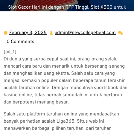
Slot Gacor Hari Ini dengan RTP Tinggi, Slot X500 untuk
Kemenangan Maksimal
>>
Slot Gacor
>> Lepaskan
sensasi taruhan online dengan liga365
February 3, 2025
admin@newcollegebeat.com
February
admin@n
3,
0 Comments
2025
[ad_1]
Di dunia yang serba cepat saat ini, orang-orang selalu
mencari cara baru dan menarik untuk bersenang-senang
dan menghasilkan uang ekstra. Salah satu cara yang
menjadi semakin populer dalam beberapa tahun terakhir
adalah taruhan online. Dengan munculnya sportsbook dan
kasino online, tidak pernah semudah ini untuk bertaruh
dan berpotensi menang besar.
Salah satu platform taruhan online yang mendapatkan
banyak perhatian adalah Liga365. Situs web ini
menawarkan berbagai pilihan taruhan, dari taruhan