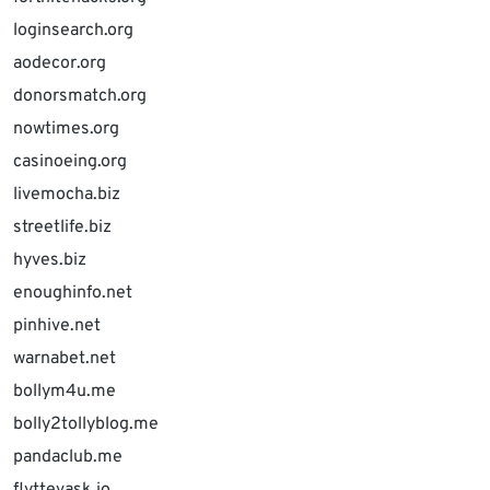
loginsearch.org
aodecor.org
donorsmatch.org
nowtimes.org
casinoeing.org
livemocha.biz
streetlife.biz
hyves.biz
enoughinfo.net
pinhive.net
warnabet.net
bollym4u.me
bolly2tollyblog.me
pandaclub.me