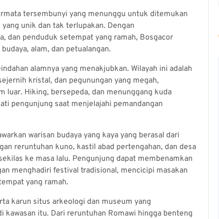
 permata tersembunyi yang menunggu untuk ditemukan
 yang unik dan tak terlupakan. Dengan
ya, dan penduduk setempat yang ramah, Bosgacor
budaya, alam, dan petualangan.
eindahan alamnya yang menakjubkan. Wilayah ini adalah
sejernih kristal, dan pegunungan yang megah,
m luar. Hiking, bersepeda, dan menunggang kuda
mati pengunjung saat menjelajahi pemandangan
awarkan warisan budaya yang kaya yang berasal dari
engan reruntuhan kuno, kastil abad pertengahan, dan desa
ekilas ke masa lalu. Pengunjung dapat membenamkan
an menghadiri festival tradisional, mencicipi masakan
etempat yang ramah.
rta karun situs arkeologi dan museum yang
i kawasan itu. Dari reruntuhan Romawi hingga benteng