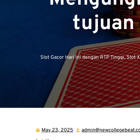
tujuan
Slot Gacor Hari Ini dengan RTP Tinggi, Sl
May 23, 2025
admin@newcollegebeat.c
May
23,