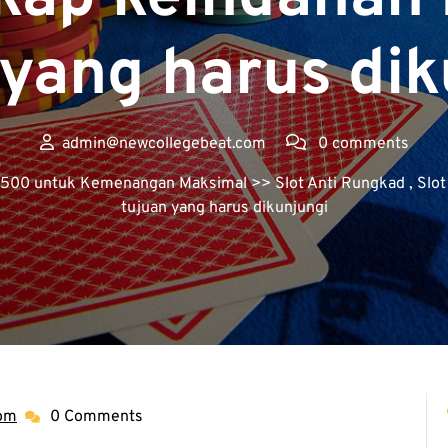
 yang harus dik
admin@newcollegebeat.com
0 comments
ot X500 untuk Kemenangan Maksimal
>>
Slot Anti Rungkad
,
Slot
tujuan yang harus dikunjungi
om
0 Comments
admin@newcollegebeat.com