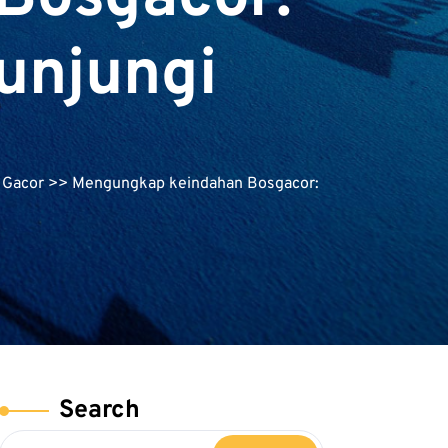
unjungi
 Gacor
>> Mengungkap keindahan Bosgacor:
Search