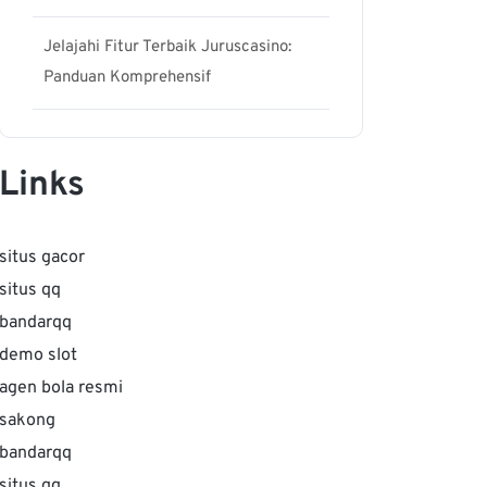
Jelajahi Fitur Terbaik Juruscasino:
Panduan Komprehensif
Links
situs gacor
situs qq
bandarqq
demo slot
agen bola resmi
sakong
bandarqq
situs qq