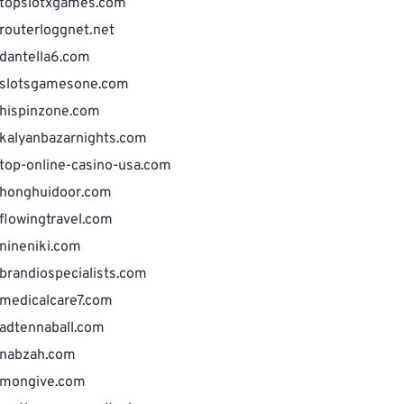
topslotxgames.com
routerloggnet.net
dantella6.com
slotsgamesone.com
hispinzone.com
kalyanbazarnights.com
top-online-casino-usa.com
honghuidoor.com
flowingtravel.com
nineniki.com
brandiospecialists.com
medicalcare7.com
adtennaball.com
nabzah.com
mongive.com