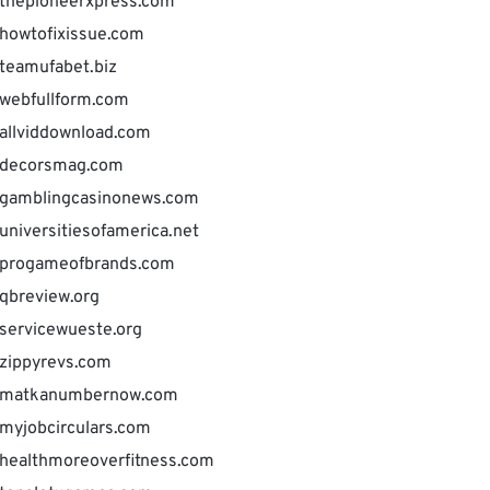
thepioneerxpress.com
howtofixissue.com
teamufabet.biz
webfullform.com
allviddownload.com
decorsmag.com
gamblingcasinonews.com
universitiesofamerica.net
progameofbrands.com
qbreview.org
servicewueste.org
zippyrevs.com
matkanumbernow.com
myjobcirculars.com
healthmoreoverfitness.com