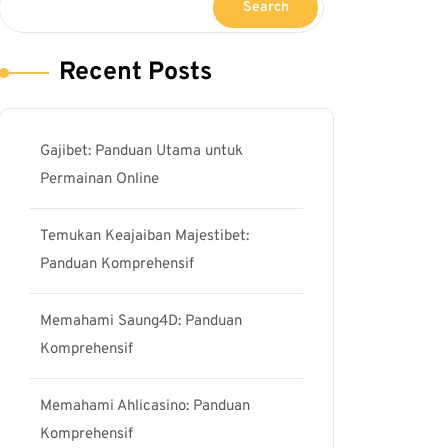
Search
Recent Posts
Gajibet: Panduan Utama untuk
Permainan Online
Temukan Keajaiban Majestibet:
Panduan Komprehensif
Memahami Saung4D: Panduan
Komprehensif
Memahami Ahlicasino: Panduan
Komprehensif