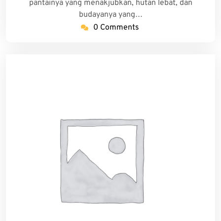
pantainya yang menakjubkan, hutan lebat, dan
budayanya yang…
0 Comments