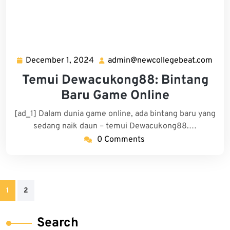
December 1, 2024
admin@newcollegebeat.com
December
adm
1,
Temui Dewacukong88: Bintang
2024
Baru Game Online
[ad_1] Dalam dunia game online, ada bintang baru yang
sedang naik daun – temui Dewacukong88.…
0 Comments
Posts
1
2
pagination
Search