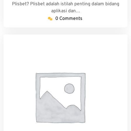
Plisbet? Plisbet adalah istilah penting dalam bidang
aplikasi dan…
0 Comments