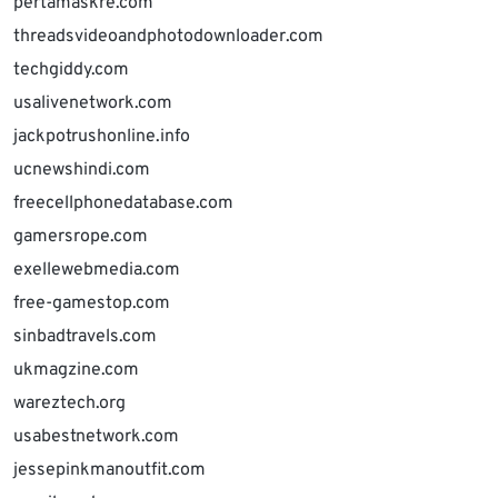
pertamaskre.com
threadsvideoandphotodownloader.com
techgiddy.com
usalivenetwork.com
jackpotrushonline.info
ucnewshindi.com
freecellphonedatabase.com
gamersrope.com
exellewebmedia.com
free-gamestop.com
sinbadtravels.com
ukmagzine.com
wareztech.org
usabestnetwork.com
jessepinkmanoutfit.com