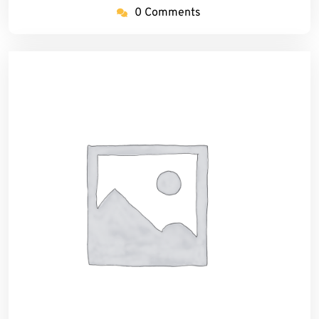
0 Comments