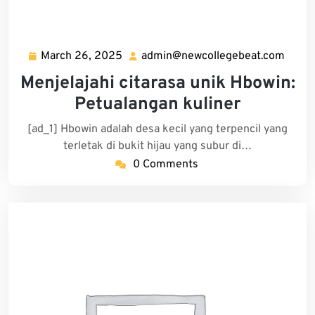
March 26, 2025
admin@newcollegebeat.com
March
admi
26,
Menjelajahi citarasa unik Hbowin:
2025
Petualangan kuliner
[ad_1] Hbowin adalah desa kecil yang terpencil yang
terletak di bukit hijau yang subur di…
0 Comments