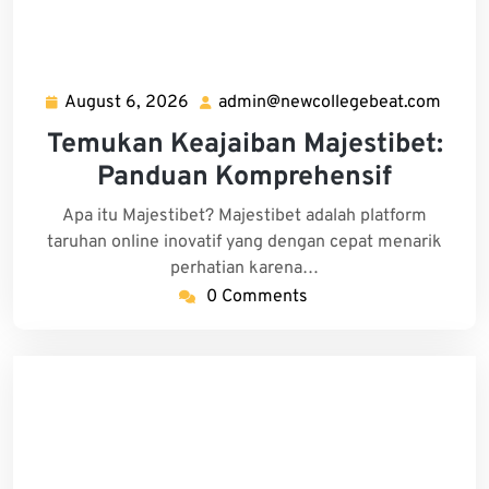
August 6, 2026
admin@newcollegebeat.com
August
admin
6,
Temukan Keajaiban Majestibet:
2026
Panduan Komprehensif
Apa itu Majestibet? Majestibet adalah platform
taruhan online inovatif yang dengan cepat menarik
perhatian karena…
0 Comments