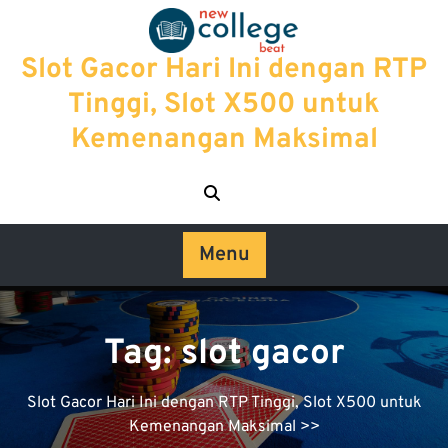
Skip
to
content
Slot Gacor Hari Ini dengan RTP
Tinggi, Slot X500 untuk
Kemenangan Maksimal
Menu
Tag:
slot gacor
Slot Gacor Hari Ini dengan RTP Tinggi, Slot X500 untuk
Kemenangan Maksimal
>>