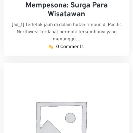
Mempesona: Surga Para
Wisatawan
[ad_1] Terletak jauh di dalam hutan rimbun di Pacific
Northwest terdapat permata tersembunyi yang
menunggu…
0 Comments