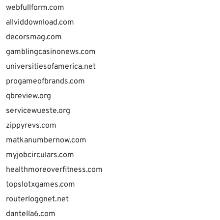
webfullform.com
allviddownload.com
decorsmag.com
gamblingcasinonews.com
universitiesofamerica.net
progameofbrands.com
qbreview.org
servicewueste.org
zippyrevs.com
matkanumbernow.com
myjobcirculars.com
healthmoreoverfitness.com
topslotxgames.com
routerloggnet.net
dantella6.com