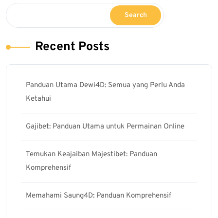
Search
Recent Posts
Panduan Utama Dewi4D: Semua yang Perlu Anda
Ketahui
Gajibet: Panduan Utama untuk Permainan Online
Temukan Keajaiban Majestibet: Panduan
Komprehensif
Memahami Saung4D: Panduan Komprehensif