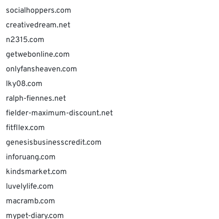
socialhoppers.com
creativedream.net
n2315.com
getwebonline.com
onlyfansheaven.com
lky08.com
ralph-fiennes.net
fielder-maximum-discount.net
fitfllex.com
genesisbusinesscredit.com
inforuang.com
kindsmarket.com
luvelylife.com
macramb.com
mypet-diary.com