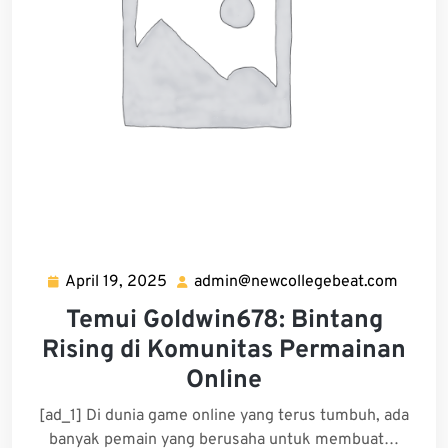
April 19, 2025
admin@newcollegebeat.com
April
admin
19,
Temui Goldwin678: Bintang
2025
Rising di Komunitas Permainan
Online
[ad_1] Di dunia game online yang terus tumbuh, ada
banyak pemain yang berusaha untuk membuat…