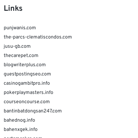
Links
punjwanis.com
the-parcs-clematiscondos.com
jusu-gb.com
thecarepet.com
blogwriterplus.com
guestpostingseo.com
casinogambitpro.info
pokerplaymasters.info
courseoncourse.com
bantinbatdongsan247.com
bahednog.info
bahenxgek.info