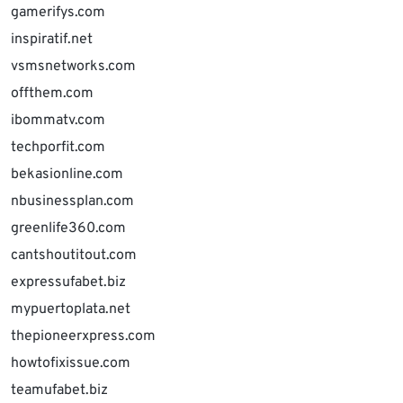
gamerifys.com
inspiratif.net
vsmsnetworks.com
offthem.com
ibommatv.com
techporfit.com
bekasionline.com
nbusinessplan.com
greenlife360.com
cantshoutitout.com
expressufabet.biz
mypuertoplata.net
thepioneerxpress.com
howtofixissue.com
teamufabet.biz